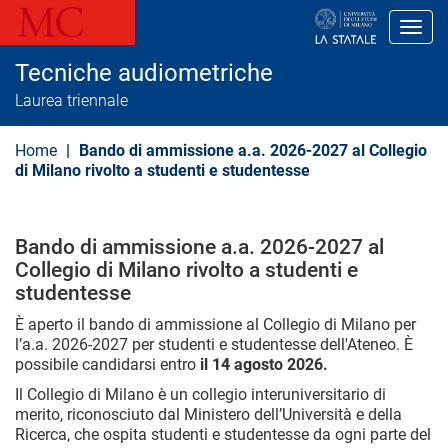
S
a
Toggl
l
t
Tecniche audiometriche
a
a
Laurea triennale
l
c
o
Home
Bando di ammissione a.a. 2026-2027 al Collegio
n
di Milano rivolto a studenti e studentesse
t
e
n
u
Bando di ammissione a.a. 2026-2027 al
t
o
Collegio di Milano rivolto a studenti e
p
studentesse
r
i
È aperto il bando di ammissione al Collegio di Milano per
n
l’a.a. 2026-2027 per studenti e studentesse dell'Ateneo. È
c
possibile candidarsi entro
il 14 agosto 2026.
i
p
Il Collegio di Milano è un collegio interuniversitario di
a
merito, riconosciuto dal Ministero dell’Università e della
l
e
Ricerca, che ospita studenti e studentesse da ogni parte del